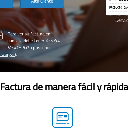
Alta Cliente
Ejemplo 
Para ver su factura en
pantalla debe tener
Acrobat
Reader 6.0
o posterior
scargar
).
Factura de manera fácil y rápid