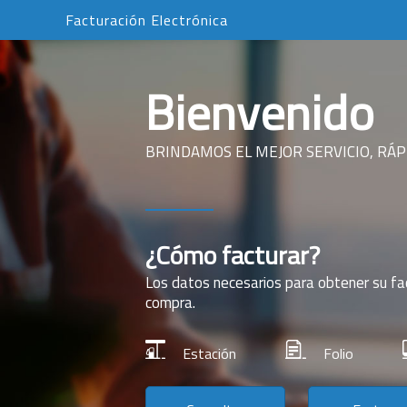
Facturación Electrónica
Bienvenido
BRINDAMOS EL MEJOR SERVICIO, RÁPI
¿Cómo facturar?
Los datos necesarios para obtener su fa
compra.
Estación
Folio